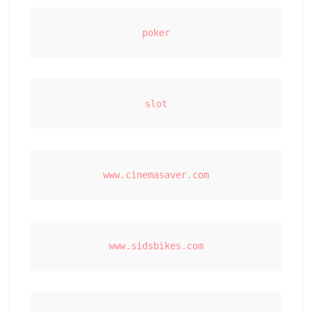
poker
slot
www.cinemasaver.com
www.sidsbikes.com