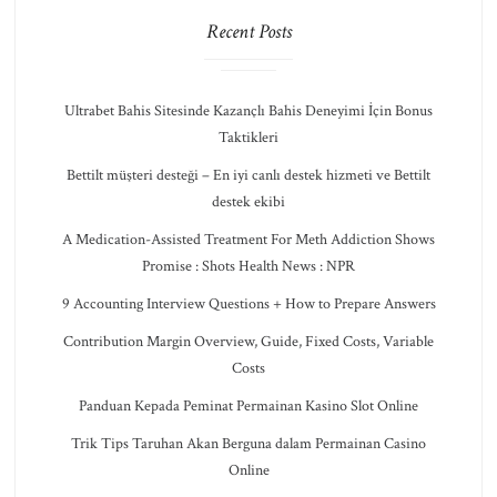
Recent Posts
Ultrabet Bahis Sitesinde Kazançlı Bahis Deneyimi İçin Bonus
Taktikleri
Bettilt müşteri desteği – En iyi canlı destek hizmeti ve Bettilt
destek ekibi
A Medication-Assisted Treatment For Meth Addiction Shows
Promise : Shots Health News : NPR
9 Accounting Interview Questions + How to Prepare Answers
Contribution Margin Overview, Guide, Fixed Costs, Variable
Costs
Panduan Kepada Peminat Permainan Kasino Slot Online
Trik Tips Taruhan Akan Berguna dalam Permainan Casino
Online