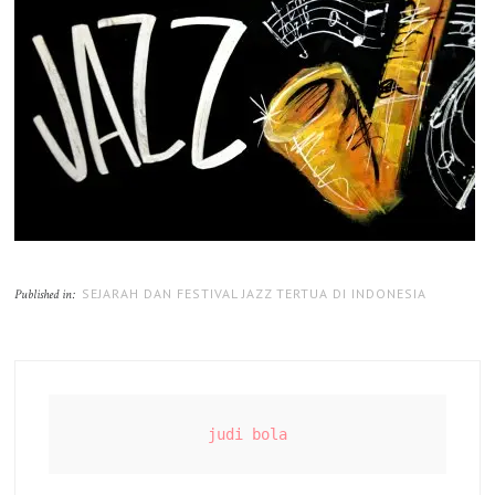
SEJARAH DAN FESTIVAL JAZZ TERTUA DI INDONESIA
Published in:
judi bola