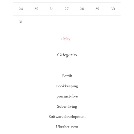
24
25
26
27
28
29
30
31
« May
Categories
Bettilt
Bookkeeping
precinct-five
Sober living
Software development
Ultrabet_next