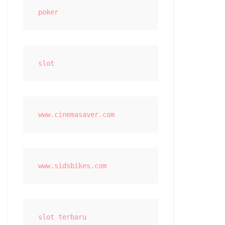
poker
slot
www.cinemasaver.com
www.sidsbikes.com
slot terbaru