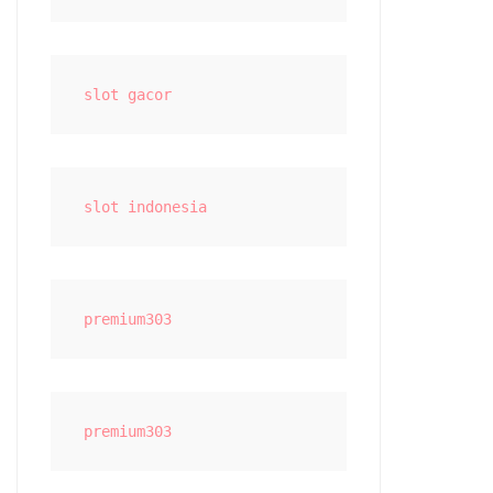
slot gacor
slot indonesia
premium303
premium303