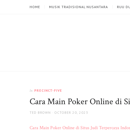
HOME
MUSIK TRADISIONAL NUSANTARA
RUU D
PRECINCT-FIVE
In
Cara Main Poker Online di Si
AUTHOR
POSTED
TED BROWN
OCTOBER 20, 2023
ON
Cara Main Poker Online di Situs Judi Terpercaya Indo