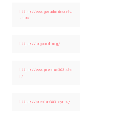
https://www.geradordesenha
.com/
https://arguard.org/
https://www.premium303.sho
p/
https://premium303.cymru/