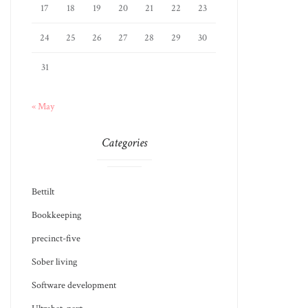
17
18
19
20
21
22
23
24
25
26
27
28
29
30
31
« May
Categories
Bettilt
Bookkeeping
precinct-five
Sober living
Software development