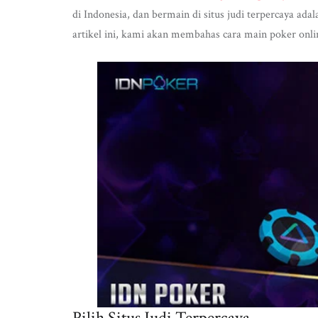
di Indonesia, dan bermain di situs judi terpercaya ad
artikel ini, kami akan membahas cara main poker online
Pilih Situs Judi Terpercaya