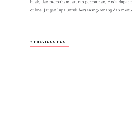
bijak, dan memahami aturan permainan, Anda dapat 
online. Jangan lupa untuk bersenang-senang dan men
Post
PREVIOUS POST
navigation