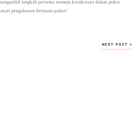
mengambil langkah pertama menuju kesuksesan dalam poker
ikmati pengalaman bermain poker!
NEXT POST