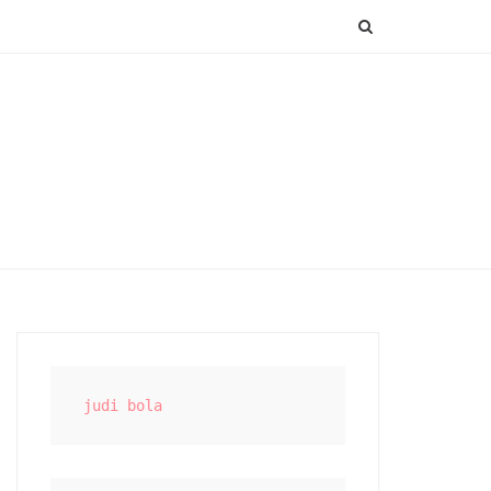
SEARCH
judi bola