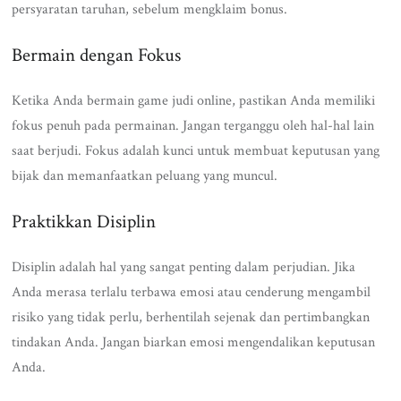
persyaratan taruhan, sebelum mengklaim bonus.
Bermain dengan Fokus
Ketika Anda bermain game judi online, pastikan Anda memiliki
fokus penuh pada permainan. Jangan terganggu oleh hal-hal lain
saat berjudi. Fokus adalah kunci untuk membuat keputusan yang
bijak dan memanfaatkan peluang yang muncul.
Praktikkan Disiplin
Disiplin adalah hal yang sangat penting dalam perjudian. Jika
Anda merasa terlalu terbawa emosi atau cenderung mengambil
risiko yang tidak perlu, berhentilah sejenak dan pertimbangkan
tindakan Anda. Jangan biarkan emosi mengendalikan keputusan
Anda.