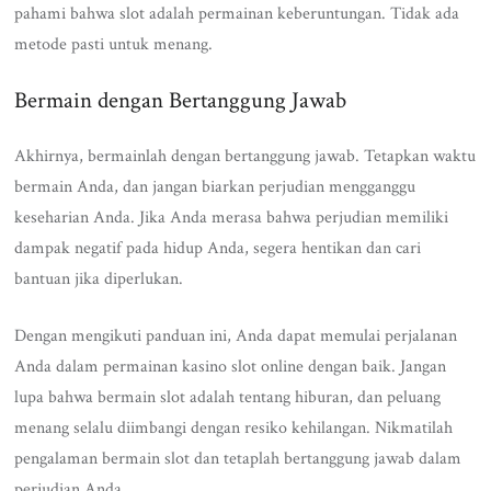
pahami bahwa slot adalah permainan keberuntungan. Tidak ada
metode pasti untuk menang.
Bermain dengan Bertanggung Jawab
Akhirnya, bermainlah dengan bertanggung jawab. Tetapkan waktu
bermain Anda, dan jangan biarkan perjudian mengganggu
keseharian Anda. Jika Anda merasa bahwa perjudian memiliki
dampak negatif pada hidup Anda, segera hentikan dan cari
bantuan jika diperlukan.
Dengan mengikuti panduan ini, Anda dapat memulai perjalanan
Anda dalam permainan kasino slot online dengan baik. Jangan
lupa bahwa bermain slot adalah tentang hiburan, dan peluang
menang selalu diimbangi dengan resiko kehilangan. Nikmatilah
pengalaman bermain slot dan tetaplah bertanggung jawab dalam
perjudian Anda.