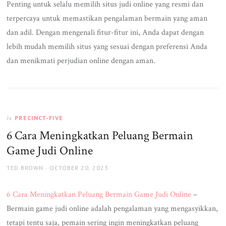
Penting untuk selalu memilih situs judi online yang resmi dan
terpercaya untuk memastikan pengalaman bermain yang aman
dan adil. Dengan mengenali fitur-fitur ini, Anda dapat dengan
lebih mudah memilih situs yang sesuai dengan preferensi Anda
dan menikmati perjudian online dengan aman.
PRECINCT-FIVE
In
6 Cara Meningkatkan Peluang Bermain
Game Judi Online
AUTHOR
POSTED
TED BROWN
OCTOBER 20, 2023
ON
6 Cara Meningkatkan Peluang Bermain Game Judi Online
–
Bermain game judi online adalah pengalaman yang mengasyikkan,
tetapi tentu saja, pemain sering ingin meningkatkan peluang