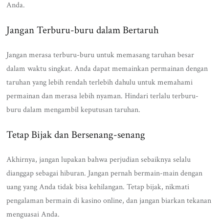
Anda.
Jangan Terburu-buru dalam Bertaruh
Jangan merasa terburu-buru untuk memasang taruhan besar
dalam waktu singkat. Anda dapat memainkan permainan dengan
taruhan yang lebih rendah terlebih dahulu untuk memahami
permainan dan merasa lebih nyaman. Hindari terlalu terburu-
buru dalam mengambil keputusan taruhan.
Tetap Bijak dan Bersenang-senang
Akhirnya, jangan lupakan bahwa perjudian sebaiknya selalu
dianggap sebagai hiburan. Jangan pernah bermain-main dengan
uang yang Anda tidak bisa kehilangan. Tetap bijak, nikmati
pengalaman bermain di kasino online, dan jangan biarkan tekanan
menguasai Anda.