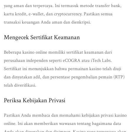
yang aman dan terpercaya. Ini termasuk metode transfer bank,
kartu kredit, e-wallet, dan cryptocurrency. Pastikan semua
transaksi keuangan Anda aman dan dienkripsi.
Mengecek Sertifikat Keamanan
Beberapa kasino online memiliki sertifikat keamanan dari
perusahaan independen seperti eCOGRA atau iTech Labs.
Sertifikat ini menunjukkan bahwa permainan kasino telah diuji
dan dinyatakan adil, dan persentase pengembalian pemain (RTP)
telah diverifikasi.
Periksa Kebijakan Privasi
Pastikan Anda membaca dan memahami kebijakan privasi kasino
online. Ini akan memberikan wawasan tentang bagaimana data
Anda akan digunakan dan disimpan. Kasino yang terpercaya akan