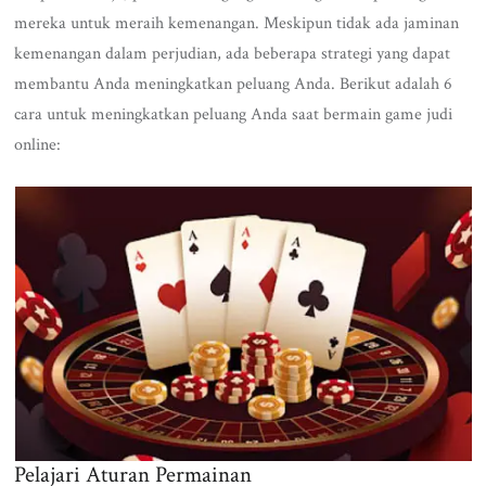
mereka untuk meraih kemenangan. Meskipun tidak ada jaminan
kemenangan dalam perjudian, ada beberapa strategi yang dapat
membantu Anda meningkatkan peluang Anda. Berikut adalah 6
cara untuk meningkatkan peluang Anda saat bermain game judi
online:
Pelajari Aturan Permainan