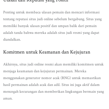
Penting untuk membaca ulasan pemain dan mencari informasi
tentang reputasi situs judi online sebelum bergabung. Situs yang
memiliki banyak ulasan positif dan umpan balik dari pemain
adalah tanda bahwa mereka adalah situs judi resmi yang dapat
diandalkan.
Komitmen untuk Keamanan dan Kejujuran
Akhirnya, situs judi online resmi akan memiliki komitmen untuk
menjaga keamanan dan kejujuran permainan. Mereka
menggunakan generator nomor acak (RNG) untuk memastikan
hasil permainan adalah acak dan adil. Situs ini juga aktif dalam
mencegah kecurangan dan memberikan lingkungan bermain yang
aman.