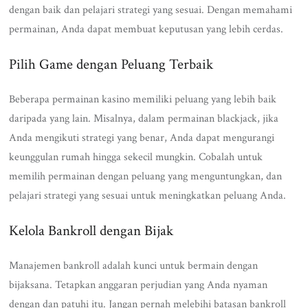
dengan baik dan pelajari strategi yang sesuai. Dengan memahami
permainan, Anda dapat membuat keputusan yang lebih cerdas.
Pilih Game dengan Peluang Terbaik
Beberapa permainan kasino memiliki peluang yang lebih baik
daripada yang lain. Misalnya, dalam permainan blackjack, jika
Anda mengikuti strategi yang benar, Anda dapat mengurangi
keunggulan rumah hingga sekecil mungkin. Cobalah untuk
memilih permainan dengan peluang yang menguntungkan, dan
pelajari strategi yang sesuai untuk meningkatkan peluang Anda.
Kelola Bankroll dengan Bijak
Manajemen bankroll adalah kunci untuk bermain dengan
bijaksana. Tetapkan anggaran perjudian yang Anda nyaman
dengan dan patuhi itu. Jangan pernah melebihi batasan bankroll