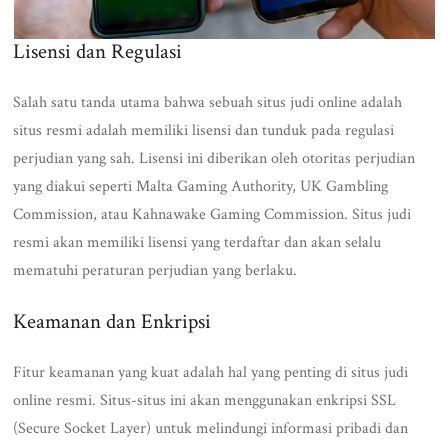
Lisensi dan Regulasi
Salah satu tanda utama bahwa sebuah situs judi online adalah
situs resmi adalah memiliki lisensi dan tunduk pada regulasi
perjudian yang sah. Lisensi ini diberikan oleh otoritas perjudian
yang diakui seperti Malta Gaming Authority, UK Gambling
Commission, atau Kahnawake Gaming Commission. Situs judi
resmi akan memiliki lisensi yang terdaftar dan akan selalu
mematuhi peraturan perjudian yang berlaku.
Keamanan dan Enkripsi
Fitur keamanan yang kuat adalah hal yang penting di situs judi
online resmi. Situs-situs ini akan menggunakan enkripsi SSL
(Secure Socket Layer) untuk melindungi informasi pribadi dan