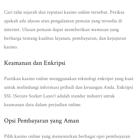
Cari tahu sejarah dan reputasi kasino online tersebut. Periksa
apakah ada ulasan atau pengalaman pemain yang tersedia di
internet. Ulasan pemain dapat memberikan wawasan yang
berharga tentang kualitas layanan, pembayaran, dan kejujuran
kasino.
Keamanan dan Enkripsi
Pastikan kasino online menggunakan teknologi enkripsi yang kuat
untuk melindungi informasi pribadi dan keuangan Anda. Enkripsi
SSL (Secure Socket Layer) adalah standar industri untuk
keamanan data dalam perjudian online.
Opsi Pembayaran yang Aman
Pilih kasino online yang menawarkan berbagai opsi pembayaran