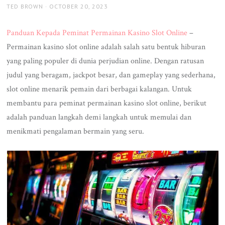
AUTHOR
POSTED
TED BROWN
OCTOBER 20, 2023
ON
Panduan Kepada Peminat Permainan Kasino Slot Online
–
Permainan kasino slot online adalah salah satu bentuk hiburan
yang paling populer di dunia perjudian online. Dengan ratusan
judul yang beragam, jackpot besar, dan gameplay yang sederhana,
slot online menarik pemain dari berbagai kalangan. Untuk
membantu para peminat permainan kasino slot online, berikut
adalah panduan langkah demi langkah untuk memulai dan
menikmati pengalaman bermain yang seru.