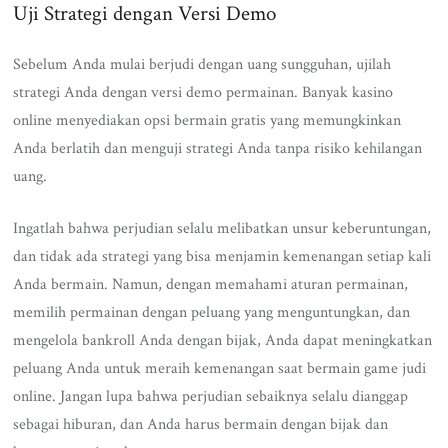
Uji Strategi dengan Versi Demo
Sebelum Anda mulai berjudi dengan uang sungguhan, ujilah
strategi Anda dengan versi demo permainan. Banyak kasino
online menyediakan opsi bermain gratis yang memungkinkan
Anda berlatih dan menguji strategi Anda tanpa risiko kehilangan
uang.
Ingatlah bahwa perjudian selalu melibatkan unsur keberuntungan,
dan tidak ada strategi yang bisa menjamin kemenangan setiap kali
Anda bermain. Namun, dengan memahami aturan permainan,
memilih permainan dengan peluang yang menguntungkan, dan
mengelola bankroll Anda dengan bijak, Anda dapat meningkatkan
peluang Anda untuk meraih kemenangan saat bermain game judi
online. Jangan lupa bahwa perjudian sebaiknya selalu dianggap
sebagai hiburan, dan Anda harus bermain dengan bijak dan