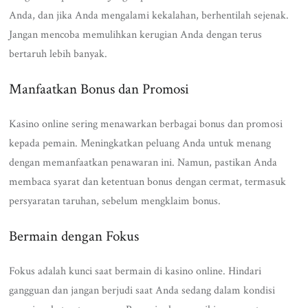
Anda, dan jika Anda mengalami kekalahan, berhentilah sejenak.
Jangan mencoba memulihkan kerugian Anda dengan terus
bertaruh lebih banyak.
Manfaatkan Bonus dan Promosi
Kasino online sering menawarkan berbagai bonus dan promosi
kepada pemain. Meningkatkan peluang Anda untuk menang
dengan memanfaatkan penawaran ini. Namun, pastikan Anda
membaca syarat dan ketentuan bonus dengan cermat, termasuk
persyaratan taruhan, sebelum mengklaim bonus.
Bermain dengan Fokus
Fokus adalah kunci saat bermain di kasino online. Hindari
gangguan dan jangan berjudi saat Anda sedang dalam kondisi