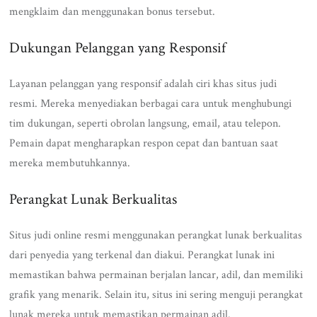
mengklaim dan menggunakan bonus tersebut.
Dukungan Pelanggan yang Responsif
Layanan pelanggan yang responsif adalah ciri khas situs judi
resmi. Mereka menyediakan berbagai cara untuk menghubungi
tim dukungan, seperti obrolan langsung, email, atau telepon.
Pemain dapat mengharapkan respon cepat dan bantuan saat
mereka membutuhkannya.
Perangkat Lunak Berkualitas
Situs judi online resmi menggunakan perangkat lunak berkualitas
dari penyedia yang terkenal dan diakui. Perangkat lunak ini
memastikan bahwa permainan berjalan lancar, adil, dan memiliki
grafik yang menarik. Selain itu, situs ini sering menguji perangkat
lunak mereka untuk memastikan permainan adil.