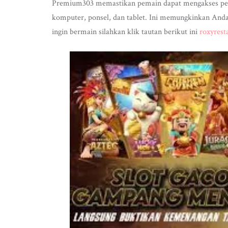
Premium303 memastikan pemain dapat mengakses perm
komputer, ponsel, dan tablet. Ini memungkinkan Anda
ingin bermain silahkan klik tautan berikut ini
roxyrest