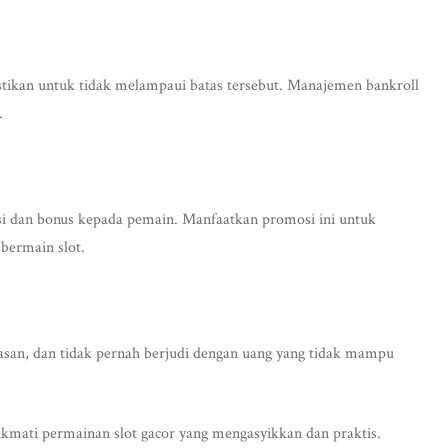
tikan untuk tidak melampaui batas tersebut. Manajemen bankroll
.
i dan bonus kepada pemain. Manfaatkan promosi ini untuk
bermain slot.
asan, dan tidak pernah berjudi dengan uang yang tidak mampu
ati permainan slot gacor yang mengasyikkan dan praktis.