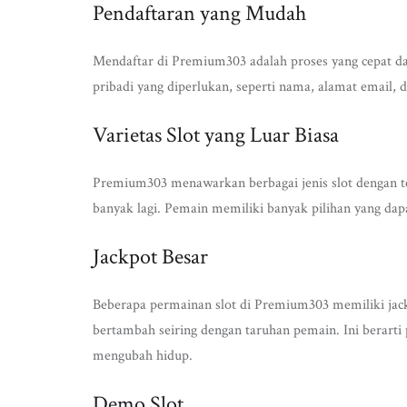
Pendaftaran yang Mudah
Mendaftar di Premium303 adalah proses yang cepat 
pribadi yang diperlukan, seperti nama, alamat email, 
Varietas Slot yang Luar Biasa
Premium303 menawarkan berbagai jenis slot dengan te
banyak lagi. Pemain memiliki banyak pilihan yang dap
Jackpot Besar
Beberapa permainan slot di Premium303 memiliki jackp
bertambah seiring dengan taruhan pemain. Ini berart
mengubah hidup.
Demo Slot