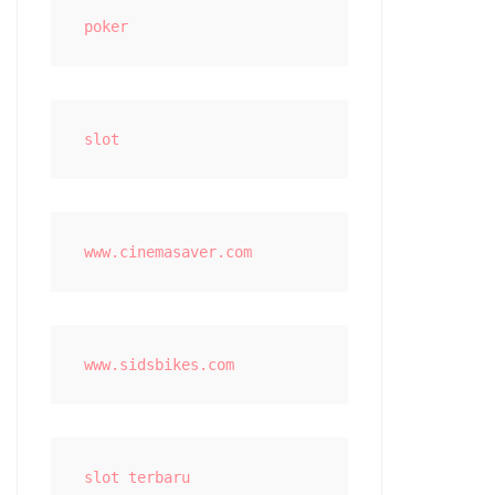
poker
slot
www.cinemasaver.com
www.sidsbikes.com
slot terbaru