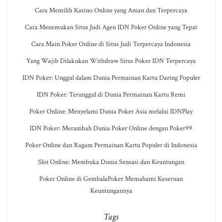
Cara Memilih Kasino Online yang Aman dan Terpercaya
Cara Menemukan Situs Judi Agen IDN Poker Online yang Tepat
Cara Main Poker Online di Situs Judi Terpercaya Indonesia
Yang Wajib Dilakukan Withdraw Situs Poker IDN Terpercaya
IDN Poker: Unggul dalam Dunia Permainan Kartu Daring Populer
IDN Poker: Terunggul di Dunia Permainan Kartu Remi
Poker Online: Menyelami Dunia Poker Asia melalui IDNPlay
IDN Poker: Merambah Dunia Poker Online dengan Poker99
Poker Online dan Ragam Permainan Kartu Populer di Indonesia
Slot Online: Membuka Dunia Sensasi dan Keuntungan
Poker Online di GembalaPoker Memahami Keseruan
Keuntungannya
Tags