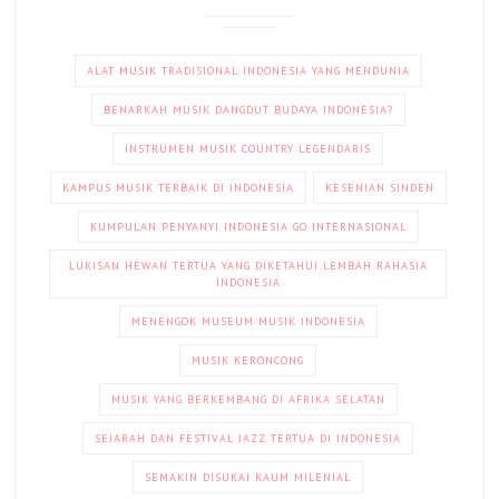
ALAT MUSIK TRADISIONAL INDONESIA YANG MENDUNIA
BENARKAH MUSIK DANGDUT BUDAYA INDONESIA?
INSTRUMEN MUSIK COUNTRY LEGENDARIS
KAMPUS MUSIK TERBAIK DI INDONESIA
KESENIAN SINDEN
KUMPULAN PENYANYI INDONESIA GO INTERNASIONAL
LUKISAN HEWAN TERTUA YANG DIKETAHUI LEMBAH RAHASIA
INDONESIA
MENENGOK MUSEUM MUSIK INDONESIA
MUSIK KERONCONG
MUSIK YANG BERKEMBANG DI AFRIKA SELATAN
SEJARAH DAN FESTIVAL JAZZ TERTUA DI INDONESIA
SEMAKIN DISUKAI KAUM MILENIAL