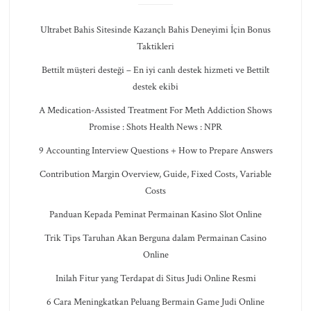
Ultrabet Bahis Sitesinde Kazançlı Bahis Deneyimi İçin Bonus
Taktikleri
Bettilt müşteri desteği – En iyi canlı destek hizmeti ve Bettilt
destek ekibi
A Medication-Assisted Treatment For Meth Addiction Shows
Promise : Shots Health News : NPR
9 Accounting Interview Questions + How to Prepare Answers
Contribution Margin Overview, Guide, Fixed Costs, Variable
Costs
Panduan Kepada Peminat Permainan Kasino Slot Online
Trik Tips Taruhan Akan Berguna dalam Permainan Casino
Online
Inilah Fitur yang Terdapat di Situs Judi Online Resmi
6 Cara Meningkatkan Peluang Bermain Game Judi Online