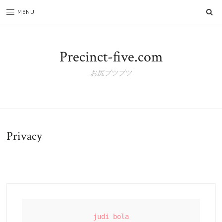
SE
MENU
Precinct-five.com
お尻ブツブツ
Privacy
judi bola