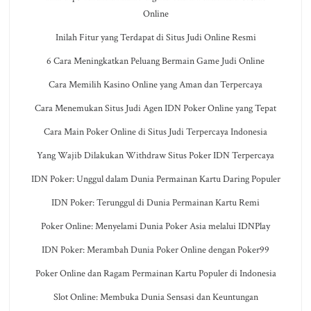
Online
Inilah Fitur yang Terdapat di Situs Judi Online Resmi
6 Cara Meningkatkan Peluang Bermain Game Judi Online
Cara Memilih Kasino Online yang Aman dan Terpercaya
Cara Menemukan Situs Judi Agen IDN Poker Online yang Tepat
Cara Main Poker Online di Situs Judi Terpercaya Indonesia
Yang Wajib Dilakukan Withdraw Situs Poker IDN Terpercaya
IDN Poker: Unggul dalam Dunia Permainan Kartu Daring Populer
IDN Poker: Terunggul di Dunia Permainan Kartu Remi
Poker Online: Menyelami Dunia Poker Asia melalui IDNPlay
IDN Poker: Merambah Dunia Poker Online dengan Poker99
Poker Online dan Ragam Permainan Kartu Populer di Indonesia
Slot Online: Membuka Dunia Sensasi dan Keuntungan