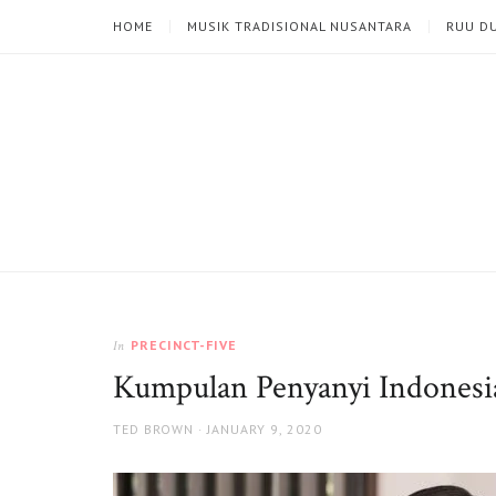
HOME
MUSIK TRADISIONAL NUSANTARA
RUU D
PRECINCT-FIVE
In
Kumpulan Penyanyi Indonesia
AUTHOR
POSTED
TED BROWN
JANUARY 9, 2020
ON