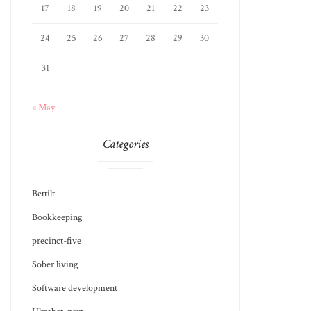
17
18
19
20
21
22
23
24
25
26
27
28
29
30
31
« May
Categories
Bettilt
Bookkeeping
precinct-five
Sober living
Software development