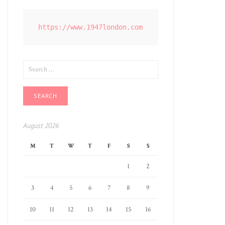
https://www.1947london.com
SEARCH
FOR:
August 2026
M
T
W
T
F
S
S
1
2
3
4
5
6
7
8
9
10
11
12
13
14
15
16