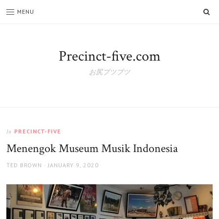
SE
MENU
Precinct-five.com
お尻ブツブツ
PRECINCT-FIVE
In
Menengok Museum Musik Indonesia
AUTHOR
POSTED
TED BROWN
JANUARY 9, 2020
ON